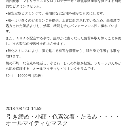
活性酸素・マトリックスメタロプロテナーゼ・糖化最終産物を阻止する画期
的なビタミンＣセラム。
●超安定型ビタミンＣで、長期的な安定性を確かなものにします。
●肌へより多くのビタミンＣを提供。上質に処方されているため、高濃度で
処方された製品よりも、効率、機能を含むパフォーマンス性に優れていま
す。
また、ＡＨＡを配合する事で、緩やかに古くなった角質を取り除くことを促
し、次の製品の浸透性を向上させます。
●酸化ストレスにより、肌で起こる有害な影響から、肌自身で保護する事を
助けます。
肌の不均一な色素を軽減し、小じわ、しわの外観を軽減、フリーラジカルか
ら肌を保護する、オールマイティなビタミンＣセラムです。
30ml 16000円（税抜）
2018
08
20 14:59
/
/
引き締め・小顔・色素沈着・たるみ・・・・
オールマイティなマスク