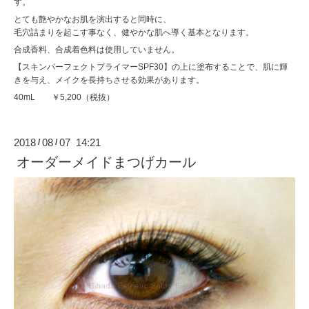
す。
とても艶やかなお肌を演出すると同時に、
毛穴詰まりを起こす事なく、健やかな肌へ導く基本となります。
合成香料、合成着色料は使用していません。
【スキンパーフェクトプライマーSPF30】の上に塗布することで、肌に輝
きを与え、メイクを長持ちさせる効果があります。
40mL ￥5,200（税抜）
2018
08
07 14:21
/
/
オーダーメイドまつげカール