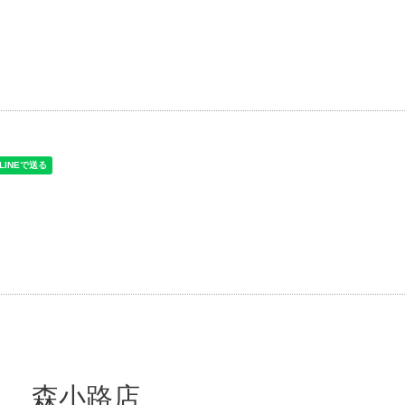
タ 森小路店