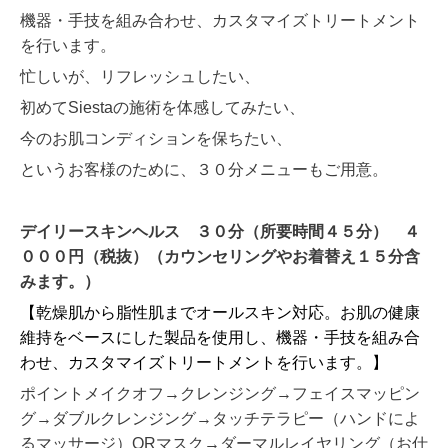
機器・手技を組み合わせ、カスタマイズトリートメント
を行います。
忙しいが、リフレッシュしたい、
初めてSiestaの施術を体感してみたい、
今のお肌コンディションを保ちたい、
というお客様のために、３０分メニューもご用意。
デイリースキンヘルス ３０分（所要時間４５分） ４
０００円（税抜）（カウンセリングやお着替え１５分含
みます。）
【
乾燥肌から脂性肌までオールスキン対応。お肌の健康
維持をベースにした製品を使用し、機器・手技を組み合
わせ、カスタマイズトリートメントを行います。
】
ポイントメイクオフ→クレンジング→フェイスマッピン
グ→ダブルクレンジング→タッチテラピー（ハンドによ
るマッサージ）ORマスク→ダーマルレイヤリング（お仕