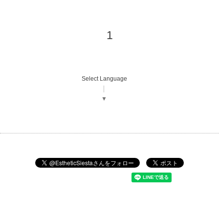
1
Select Language
▼