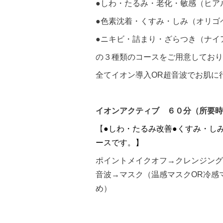
●しわ・たるみ・老化・敏感（ヒア
●色素沈着・くすみ・しみ（オリゴ
●ニキビ・詰まり・ざらつき（ナイ
の３種類のコースをご用意しており
全てイオン導入OR超音波でお肌に
イオンアクティブ ６０分（所要時
【
●
しわ・たるみ改善
●
くすみ・し
ースです。】
ポイントメイクオフ→クレンジング
音波→マスク（温感マスクOR冷感
め）